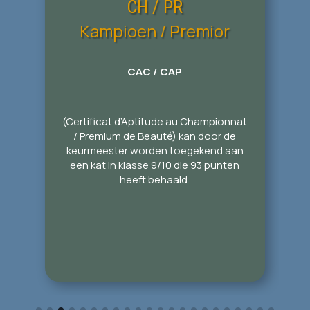
CH / PR
.
Kampioen / Premior
3 CAC in de open klasse (9),
.
respectievelijk CAP Certificaten in
de castraten klasse (10)
CAC / CAP
door 3 verschillende keurmeesters
tijdens 3 nationale of internationale
FIFe shows
(Certificat d’Aptitude au Championnat
/ Premium de Beauté) kan door de
keurmeester worden toegekend aan
een kat in klasse 9/10 die 93 punten
heeft behaald.