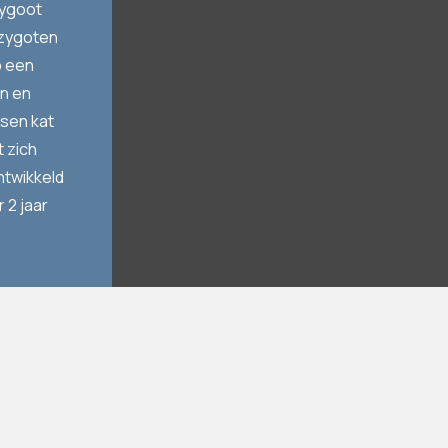
zygoot
zygoten
p een
en en
ssen kat
t zich
ntwikkeld
 2 jaar