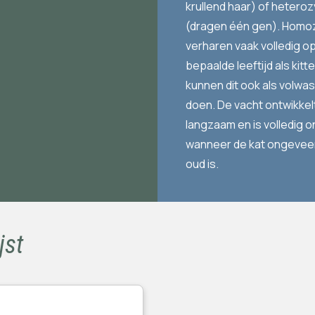
krullend haar) of hetero
(dragen één gen). Homo
verharen vaak volledig o
bepaalde leeftijd als kitt
kunnen dit ook als volwa
doen. De vacht ontwikkel
langzaam en is volledig o
wanneer de kat ongeveer
oud is.
jst