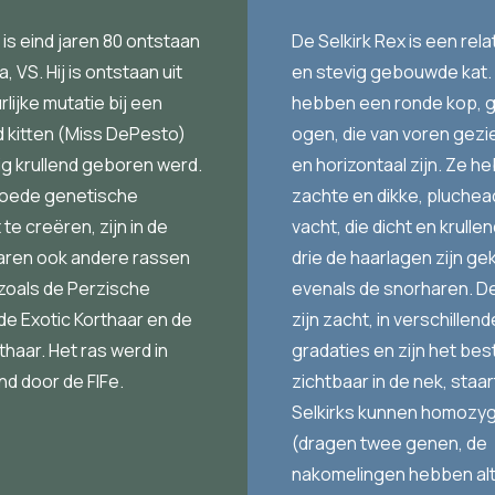
 is eind jaren 80 ontstaan
De Selkirk Rex is een rela
, VS. Hij is ontstaan uit
en stevig gebouwde kat.
lijke mutatie bij een
hebben een ronde kop, 
d kitten (Miss DePesto)
ogen, die van voren gezi
dig krullend geboren werd.
en horizontaal zijn. Ze 
oede genetische
zachte en dikke, pluchea
t te creëren, zijn in de
vacht, die dicht en krullend
jaren ook andere rassen
drie de haarlagen zijn gek
 zoals de Perzische
evenals de snorharen. De
 de Exotic Korthaar en de
zijn zacht, in verschillend
thaar. Het ras werd in
gradaties en zijn het bes
nd door de FIFe.
zichtbaar in de nek, staar
Selkirks kunnen homozyg
(dragen twee genen, de
nakomelingen hebben alt