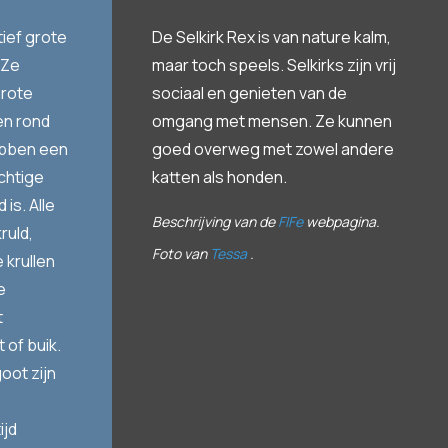
tief grote
De Selkirk Rex is van nature kalm,
 Ze
maar toch speels. Selkirks zijn vrij
grote
sociaal en genieten van de
en rond
omgang met mensen. Ze kunnen
hebben een
goed overweg met zowel andere
chtige
katten als honden.
 is. Alle
Beschrijving van de
FIFe
webpagina.
ruld,
Foto van
Tessa
.
 krullen
e
t
t of buik.
oot zijn
ijd