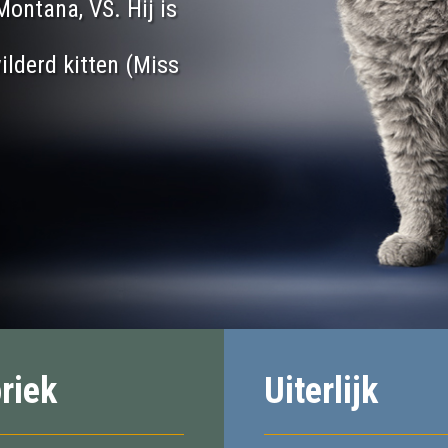
Montana, VS. Hij is
ilderd kitten (Miss
riek
Uiterlijk