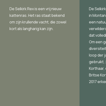
De Selkirk Rex is een vrij nieuw
De Selkirk
kattenras. Het ras staat bekend
in Montana
om zijn krullende vacht, die zowel
een natuur
kort als langharig kan zijn.
verwilder
dat volle
Om een g
diversitei
loop der 
gebruikt,
Korthaar,
Britse Kor
2017 erke