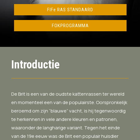
FIFe RAS STANDAARD
FOKPROGRAMMA
Introductie
De Brit is een van de oudste kattenrassen ter wereld
en momenteel een van de populairste. Oorspronkelijk
beroemd om zijn “blauwe” vacht, is hij tegenwoordig
te herkennen in vele andere kleuren en patronen,
waaronder de langharige variant. Tegen het einde
van de 19e eeuw was de Brit een populair huisdier