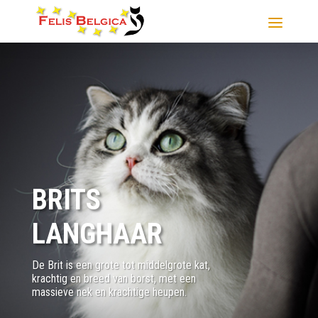
BRITS
LANGHAAR
De Brit is een grote tot middelgrote kat,
krachtig en breed van borst, met een
massieve nek en krachtige heupen.