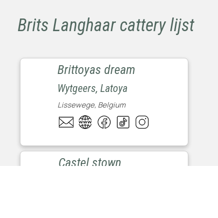
Brits Langhaar cattery lijst
Brittoyas dream
Wytgeers, Latoya
Lissewege, Belgium
Copyright © Felis Belgica 2025 - All rights reserved. |
Design by Danijel Iveta -
webmaster@felisbelgica.be
|
Consent Preferences
Castel stown
Fosseprez, Christophe
Mettet, Belgium