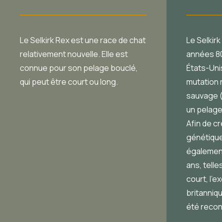
Le Selkirk Rex est une race de chat
Le Selkirk
relativement nouvelle. Elle est
années 80
connue pour son pelage bouclé,
États-Unis
qui peut être court ou long.
mutation 
sauvage 
un pelage
Afin de c
génétique
également 
ans, telle
court, l’e
britanniqu
été recon