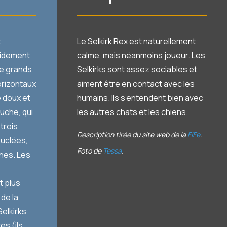
t
Le Selkirk Rex est naturellement
lidement
calme, mais néanmoins joueur. Les
 de grands
Selkirks sont assez sociables et
orizontaux
aiment être en contact avec les
e doux et
humains. Ils s’entendent bien avec
uche, qui
les autres chats et les chiens.
trois
Description tirée du site web de la
FIFe
.
ouclées,
Foto de
Tessa
.
hes. Les
t plus
 de la
Selkirks
s (ils