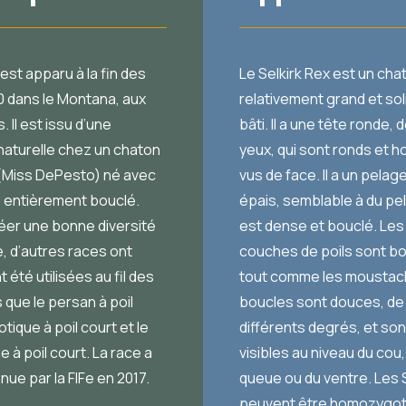
 est apparu à la fin des
Le Selkirk Rex est un cha
 dans le Montana, aux
relativement grand et so
. Il est issu d’une
bâti. Il a une tête ronde,
naturelle chez un chaton
yeux, qui sont ronds et h
(Miss DePesto) né avec
vus de face. Il a un pelag
 entièrement bouclé.
épais, semblable à du pel
réer une bonne diversité
est dense et bouclé. Les 
, d’autres races ont
couches de poils sont b
été utilisées au fil des
tout comme les moustac
s que le persan à poil
boucles sont douces, de
xotique à poil court et le
différents degrés, et son
e à poil court. La race a
visibles au niveau du cou,
nue par la FIFe en 2017.
queue ou du ventre. Les 
peuvent être homozygote