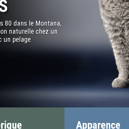
S
es 80 dans le Montana,
ion naturelle chez un
c un pelage
orique
Apparence