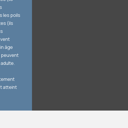
s
 les poils
es (ils
es
vent
in âge
t peuvent
 adulte.
ètement
t atteint