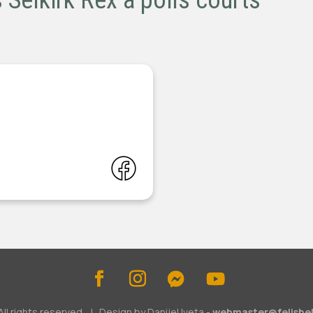
 Selkirk Rex à poils courts
ll rights reserved. | Design by Danijel Iveta -
webmaster@felisbel