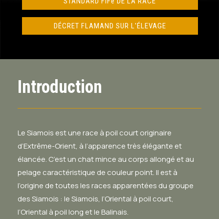
STANDARD FIFe DE LA RACE
DÉCRET FLAMAND SUR L'ÉLEVAGE
Introduction
Le Siamois est une race à poil court originaire
d’Extrême-Orient, à l’apparence très élégante et
élancée. C’est un chat mince au corps allongé et au
pelage caractéristique de couleur point. Il est à
l’origine de toutes les races apparentées du groupe
des Siamois : le Siamois, l’Oriental à poil court,
l’Oriental à poil long et le Balinais.