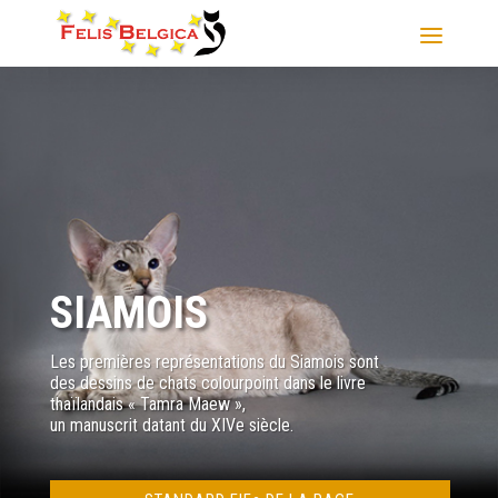
SIAMOIS
Les premières représentations du Siamois sont
des dessins de chats colourpoint dans le livre
thaïlandais « Tamra Maew »,
un manuscrit datant du XIVe siècle.