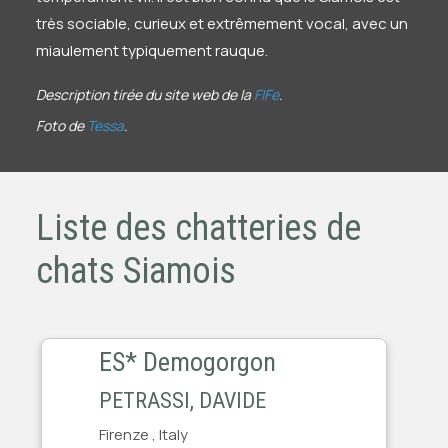
très sociable, curieux et extrêmement vocal, avec un
miaulement typiquement rauque.
Description tirée du site web de la
FIFe
.
Foto de
Tessa
.
Liste des chatteries de
chats Siamois
ES* Demogorgon
PETRASSI, DAVIDE
Firenze , Italy