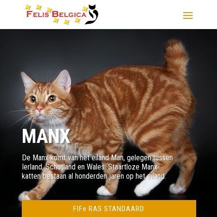
MANX
De Manx komt van het eiland Man, gelegen tussen
Ierland, Schotland en Wales. Staartloze Manx-
katten bestaan al honderden jaren op het eiland.
FIFe RAS STANDAARD