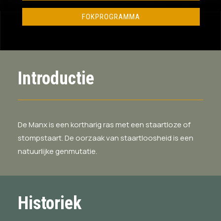
FOKPROGRAMMA
Introductie
De Manx is een kortharig ras met een staartloze of
stompstaart. De oorzaak van staartloosheid is een
natuurlijke genmutatie.
Historiek