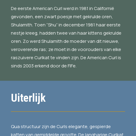
De eerste American Curl werd in 1981 in Californië
gevonden, een zwart poesje met gekrulde oren,
Shulamith. Toen “Shu” in december 1981 haar eerste
nestje kreeg, hadden twee van haar kittens gekrulde
oren. Zo werd Shulamith de moeder van dit nieuwe,
veroverende ras; ze moet in de voorouders van elke
raszuivere Curlkat te vinden zijn. De American Curl is
sinds 2003 erkend door de FIFe.
Uiterlijk
Qua structuur zijn de Curls elegante, gespierde
katten van gemiddelde grootte. De langharige Curlkat