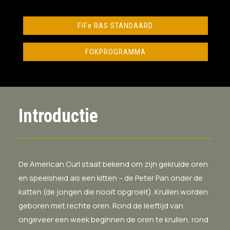
FIFe RAS STANDAARD
FOKPROGRAMMA
Introductie
De American Curl staat bekend om zijn gekrulde oren
en speelsheid als een kitten – de Peter Pan onder de
katten (de jongen die nooit opgroeit). Krullen worden
geboren met rechte oren. Rond de leeftijd van
ongeveer een week beginnen de oren te krullen, rond